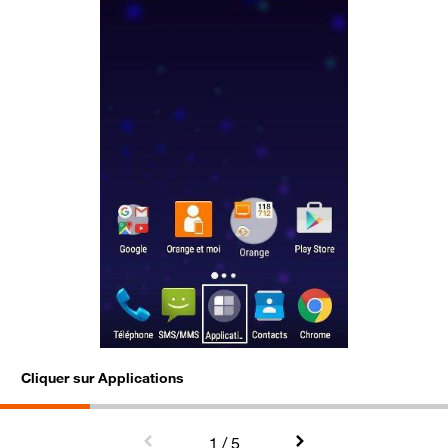
Cliquer sur Applications
C
1
/ 5