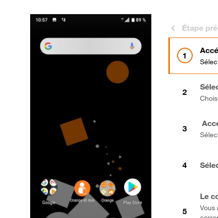
Étape pr
Accé
Sélec
Sélec
Choisi
Accé
Sélec
Séle
Le co
Vous 
corre