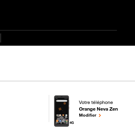
es difficulté
Votre téléphone
Orange Neva Zen
pour votre Orange Neva Ze
le téléphone sélec
Modifier