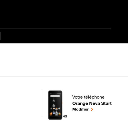
fficulté Débutant
Votre téléphone
Orange Neva Start
pour votre Orange Neva Start
le téléphone sélecti
Modifier