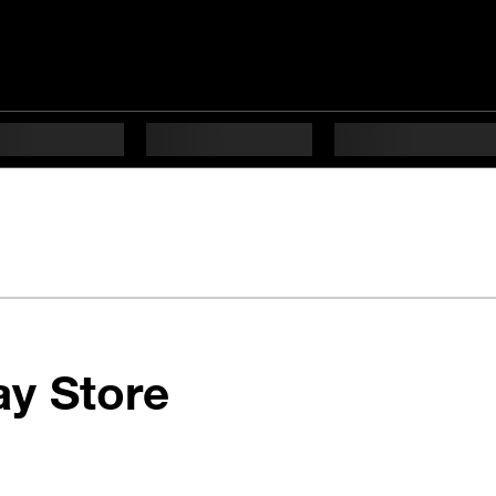
en 9 étapes di
ay Store