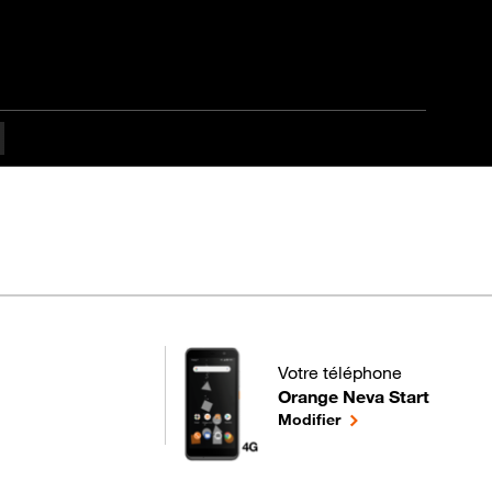
culté
Votre téléphone
Orange Neva Start
pour votre Orange Neva Start
le téléphone sélecti
Modifier