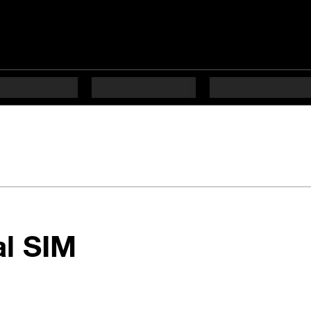
en 6 étapes diffi
al SIM