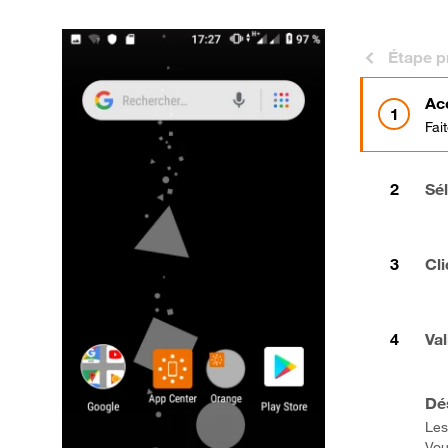
Étape p
Ac
Fai
Sé
Cli
Va
Dés
Les
Vou