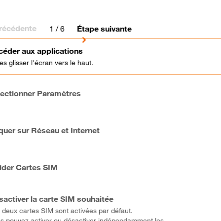
récédente
1
/ 6
Étape suivante
céder aux applications
tes glisser l'écran vers le haut.
lectionner Paramètres
quer sur Réseau et Internet
lider Cartes SIM
activer la carte SIM souhaitée
 deux cartes SIM sont activées par défaut.
s pouvez activer ou désactiver indépendamment les