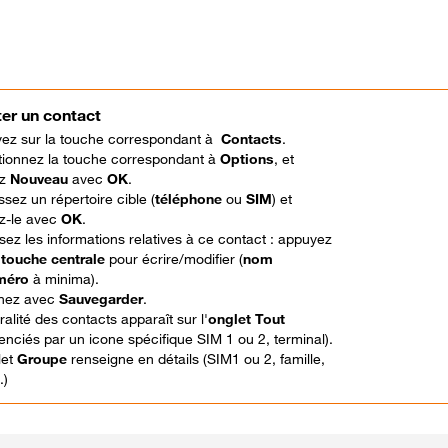
ter un contact
ez sur la touche correspondant à
Contacts
.
tionnez la touche correspondant à
Options
, et
ez
Nouveau
avec
OK
.
ssez un répertoire cible (
téléphone
ou
SIM
) et
ez-le avec
OK
.
sez les informations relatives à ce contact : appuyez
a
touche centrale
pour écrire/modifier (
nom
méro
à minima).
nez avec
Sauvegarder
.
gralité des contacts apparaît sur l'
onglet Tout
renciés par un icone spécifique SIM 1 ou 2, terminal).
let
Groupe
renseigne en détails (SIM1 ou 2, famille,
.)