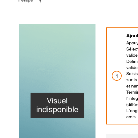
Ajou
Appuy
Sélec
valid
Défini
valid
Saisis
sur l
et
nu
Termi
l'inté
(diffé
L'ong
amis..