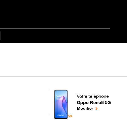
ficulté
Votre téléphone
Oppo Reno8 5G
pour votre Oppo Reno8 5
le téléphone séle
Modifier