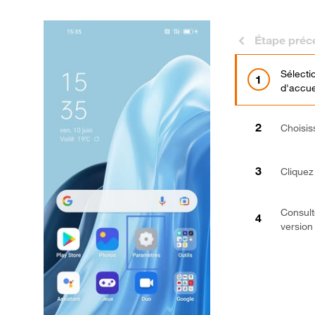
Étape préc
Sélect
d'accue
Choisi
Cliquez
Consulte
version
Bravo 