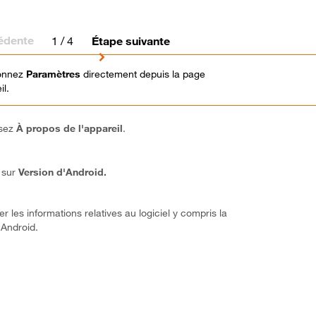
édente
1
/ 4
Étape suivante
ionnez
Paramètres
directement depuis la page
il.
ssez
À propos de l'appareil
.
 sur
Version d'Android.
r les informations relatives au logiciel y compris la
 Android.
! Vous avez terminé ce tutoriel.