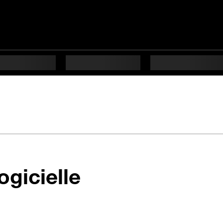
en 4 étapes dif
ogicielle