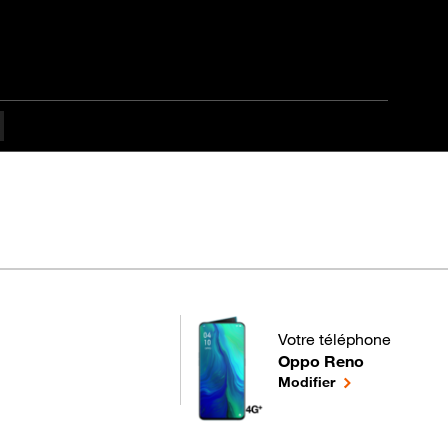
pes difficulté Interméd
Votre téléphone
Oppo Reno
pour votre Oppo Reno ou
le téléphone sél
Modifier