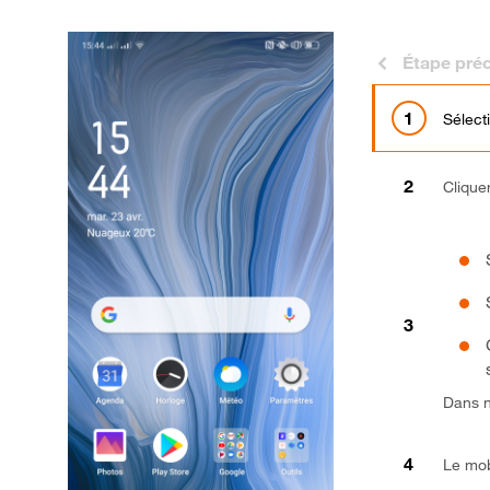
Étape pré
Sélect
Clique
Dans n
Le mob