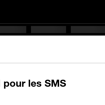
en 4 éta
M pour les SMS