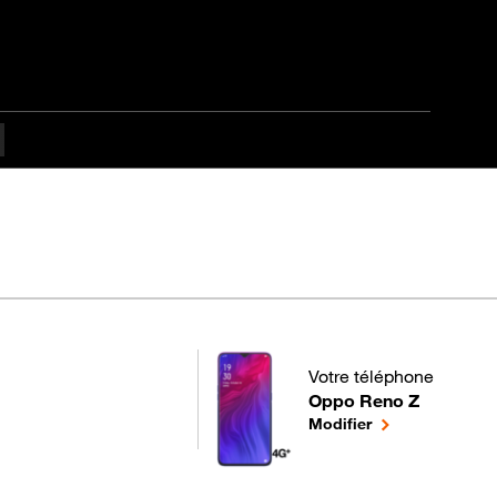
pes difficulté
Votre téléphone
Oppo Reno Z
pour votre Oppo Reno Z 
le téléphone sél
Modifier