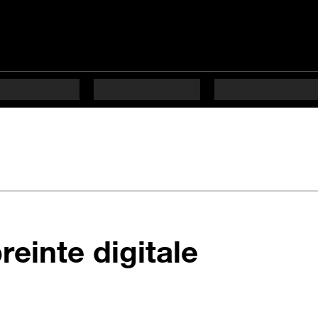
en 7 éta
einte digitale