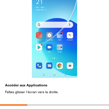
Accéder aux Applications
S
Faîtes glisser l'écran vers la droite.