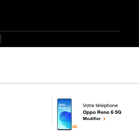
pes difficulté
Votre téléphone
Oppo Reno 6 5G
pour votre Oppo Reno 6 5
le téléphone sélec
Modifier