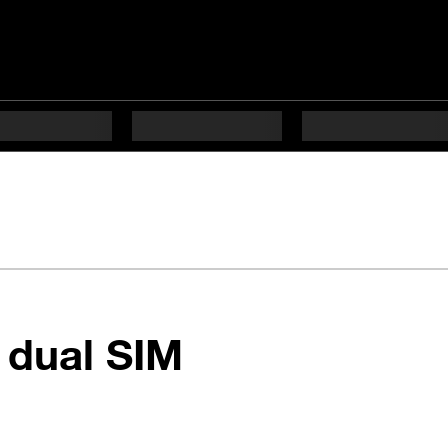
en 6 étapes di
 dual SIM