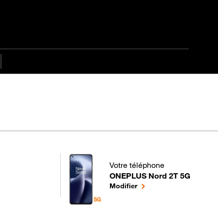
fficulté
Votre téléphone
ONEPLUS Nord 2T 5G
pour votre ONEPLUS Nord 2T 5G
le téléphone sélectionné
Modifier