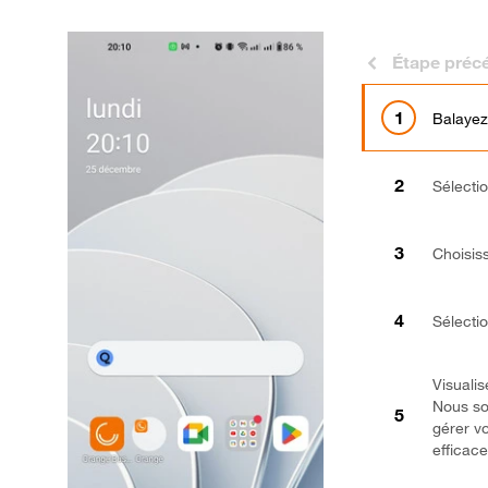
Étape préc
Balayez
Sélecti
Choisis
Sélecti
Visualis
Nous so
gérer v
efficac