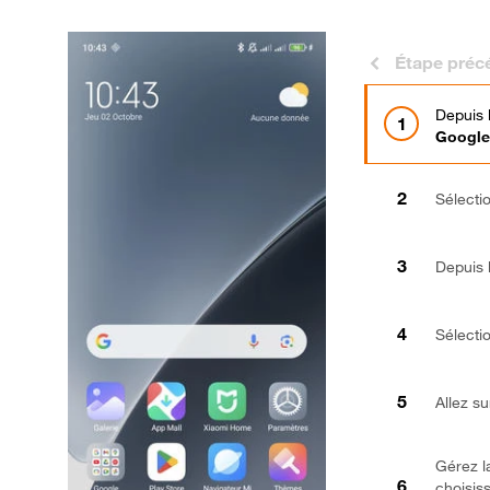
Étape préc
Depuis 
Google
Sélecti
Depuis l
Sélecti
Allez s
Gérez l
choisis