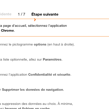
édente
1
/ 7
Étape suivante
la page d'accueil, sélectionnez l'application
 Chrome
.
onnez le pictogramme
options
(en haut à droite).
a liste optionnelle, allez sur
Paramètres
.
onnez l'application
Confidentialité et sécurite
.
ur
Supprimer les données de navigation
.
a suppression des données au choix. À minima,
sez
Images et fichiers en cache