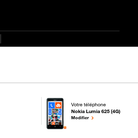
Votre téléphone
Nokia Lumia 625 (4G)
pour votre Nokia Lumia 625 (4G)
le téléphone sélectionn
Modifier