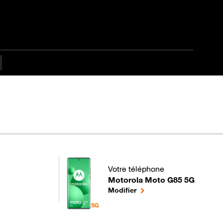
difficulté Débutant
Votre téléphone
Motorola Moto G85 5G
pour votre Motorola Moto G85 5G
le téléphone sélectionné
Modifier