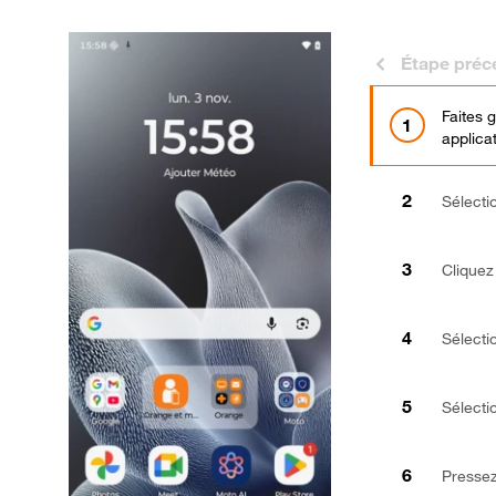
Étape préc
Faites 
applica
Sélect
Cliquez
Sélect
Sélecti
Pressez