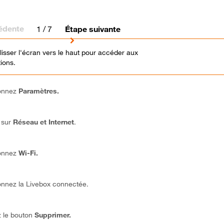
édente
1
/ 7
Étape suivante
glisser l'écran vers le haut pour accéder aux
tions.
ionnez
Paramètres.
 sur
Réseau et Internet
.
ionnez
Wi-Fi.
onnez la Livebox connectée.
 le bouton
Supprimer.