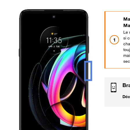
Mai
Ma
Le 
si 
cha
tou
mai
sec
Bra
Déc