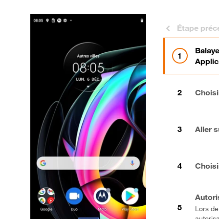
Étape préc
Balaye
Applic
Choisi
Aller 
Choisi
Autori
Lors de 
autorisa