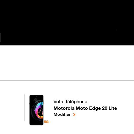
fficulté
Votre téléphone
Motorola Moto Edge 20 Lite
pour votre Motorola Moto Edge 20 Lite 
le téléphone sélectionné
Modifier