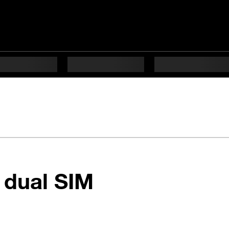
en 8 étapes di
 dual SIM