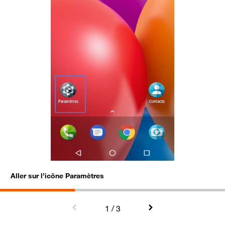
Aller sur l’icône Paramètres
C
1
/ 3