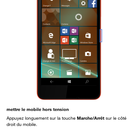
mettre le mobile hors tension
é
Appuyez longuement sur la touche
Marche/Arrêt
sur le côté
F
droit du mobile.
s