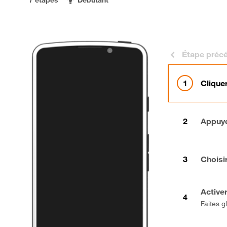
Étape préc
Clique
Appuye
Choisi
Activer
Faites g