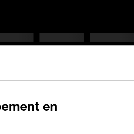
pement en
s difficulté Débutant