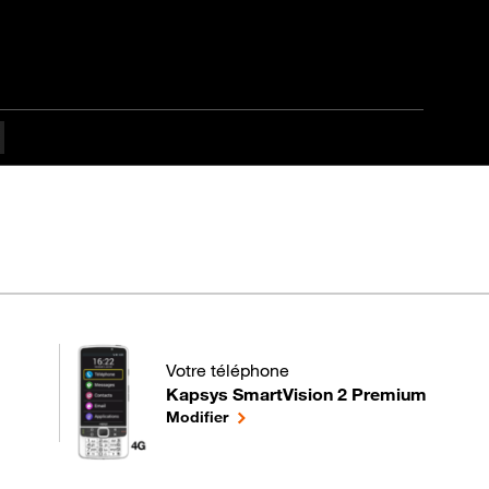
Votre téléphone
Kapsys SmartVision 2 Premium
pour votre Kapsys SmartVision 2 Premium 
le téléphone sélectionné
Modifier