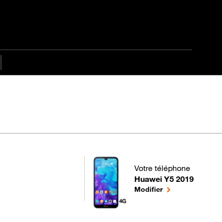
culté
Votre téléphone
Huawei Y5 2019
pour votre Huawei Y5 201
le téléphone séle
Modifier