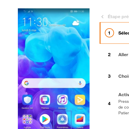
Étape pr
Séle
Aller
Choi
Acti
Presse
de co
Patien