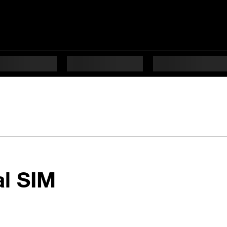
en 5 étapes diffi
al SIM