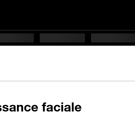
en 11 éta
ssance faciale