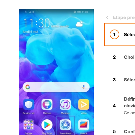
Étape pr
Séle
Chois
Séle
Défin
clavi
Ce co
Conf