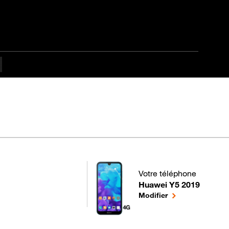
pes difficulté
Votre téléphone
Huawei Y5 2019
pour votre Huawei Y5 201
le téléphone séle
Modifier