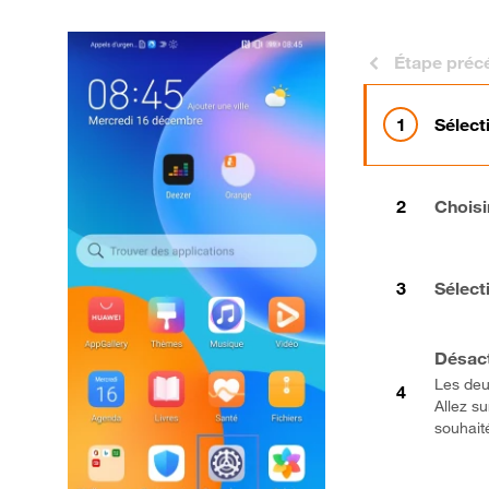
Étape préc
Sélect
Choisi
Sélect
Désact
Les deu
Allez su
souhaité