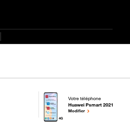
culté
Votre téléphone
Huawei Psmart 2021
pour votre Huawei Psmart 2021
le téléphone sélection
Modifier