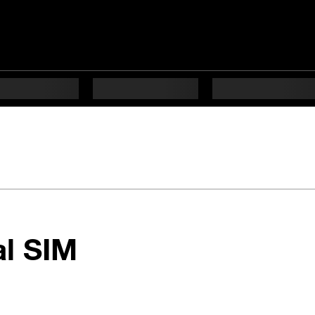
en 6 étapes diffi
al SIM