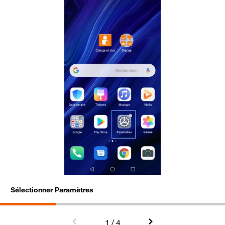
Sélectionner Paramètres
A
1
/ 4