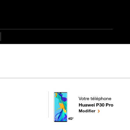
tapes difficulté
Votre téléphone
Huawei P30 Pro
pour votre Huawei P30 Pro
le téléphone séle
Modifier