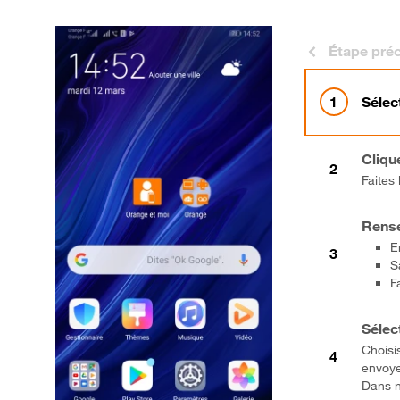
Étape pré
Sélec
Cliqu
Faites
Rense
E
S
F
Sélec
Choisi
envoye
Dans n