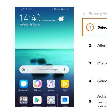
Étape pré
Séle
Aller
Cliqu
Sélec
Activ
Faites
active