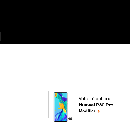
s difficulté
Votre téléphone
Huawei P30 Pro
pour votre Huawei P30 Pro
le téléphone séle
Modifier