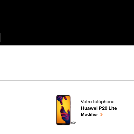
ulté Débutant
Votre téléphone
Huawei P20 Lite
pour votre Huawei P20 Lit
le téléphone séle
Modifier