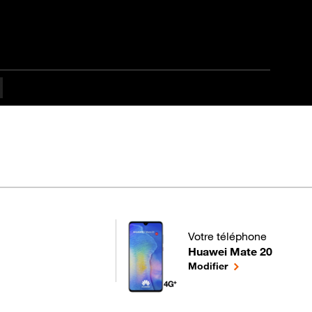
Votre téléphone
Huawei Mate 20
pour votre Huawei Mate 2
le téléphone séle
Modifier
termédiaire