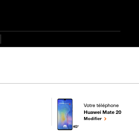
culté
Votre téléphone
Huawei Mate 20
pour votre Huawei Mate 2
le téléphone séle
Modifier