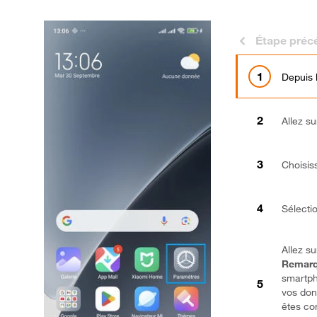
Étape préc
Depuis 
Allez s
Choisis
Sélect
Allez s
Remarq
smartp
vos don
êtes co