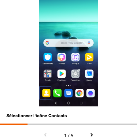
Sélectionner l'icône Contacts
C
1
/ 5