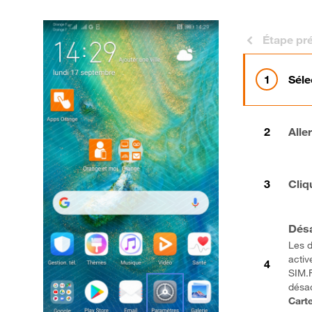
Étape pr
Séle
Alle
Cliq
Désa
Les d
activ
SIM.F
désac
Cart