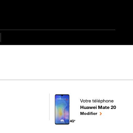
culté Débutant
Votre téléphone
Huawei Mate 20
pour votre Huawei Mate 2
le téléphone séle
Modifier