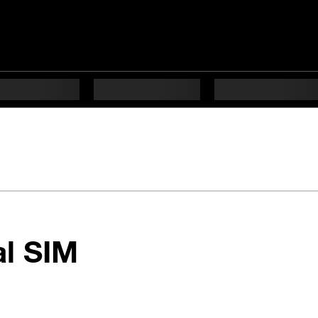
en 5 étapes diffi
al SIM