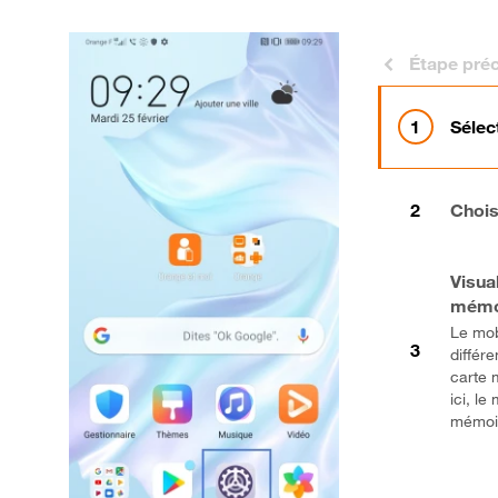
Étape pré
Sélec
Chois
Visua
mémo
Le mob
différe
carte 
ici, l
mémoi