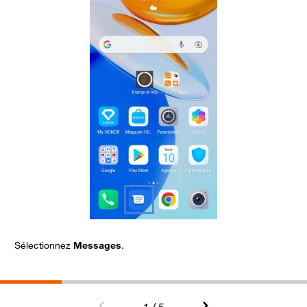
Sélectionnez
Messages
.
L
a
F