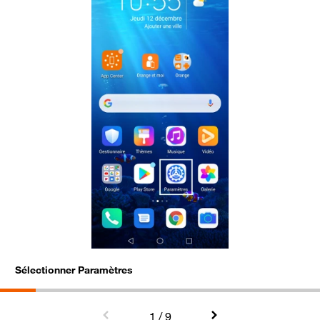
Sélectionner Paramètres
C
1
/ 9