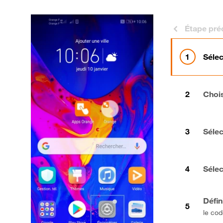
Étape pré
Séle
Chois
Sélec
Sélec
Défin
le cod