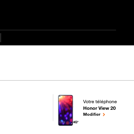
apes difficulté
Votre téléphone
Honor View 20
pour votre Honor View 20
le téléphone sél
Modifier