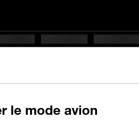
en 4 ét
er le mode avion