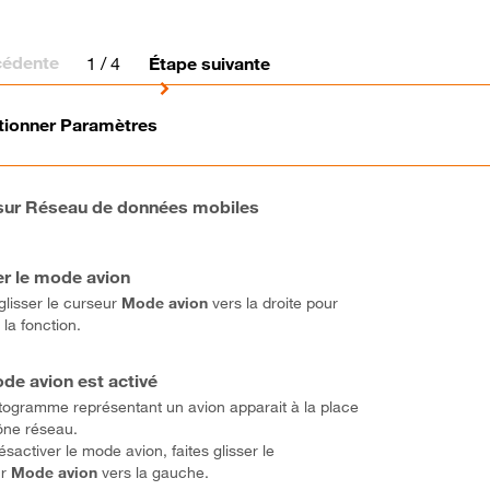
cédente
1
/ 4
Étape suivante
tionner Paramètres
 sur Réseau de données mobiles
er le mode avion
glisser le curseur
Mode avion
vers la droite pour
 la fonction.
de avion est activé
togramme représentant un avion apparait à la place
cône réseau.
sactiver le mode avion, faites glisser le
r
Mode avion
vers la gauche.