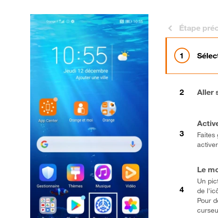
Étape pré
Sélec
Aller
Activ
Faites 
activer
Le mo
Un pic
de l'i
Pour dé
curseu