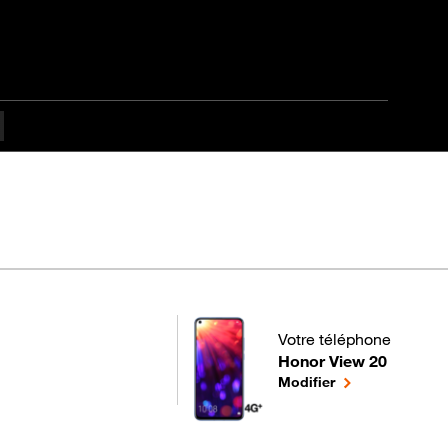
apes difficulté
Votre téléphone
Honor View 20
pour votre Honor View 20
le téléphone sél
Modifier