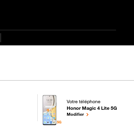
tapes difficulté
Votre téléphone
Honor Magic 4 Lite 5G
pour votre Honor Magic 4 Lite 5G
le téléphone sélectionné
Modifier