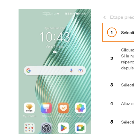
Étape pré
Sélect
Clique
Si le 
répert
depuis 
Sélect
Allez s
Sélect