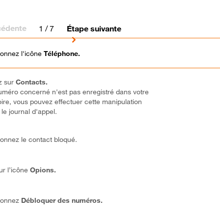
cédente
1
/ 7
Étape suivante
ionnez l'icône
Téléphone.
z sur
Contacts.
numéro concerné n'est pas enregistré dans votre
oire, vous pouvez effectuer cette manipulation
le journal d'appel.
ionnez le contact bloqué.
ur l’icône
Opions.
ionnez
Débloquer des numéros.