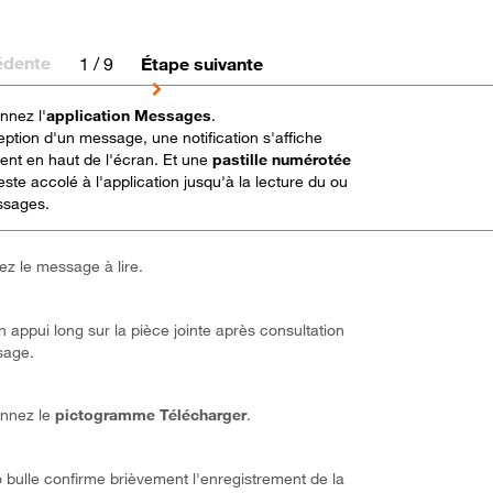
édente
1
/ 9
Étape suivante
nnez l'
application Messages
.
eption d'un message, une notification s'affiche
ent en haut de l'écran. Et une
pastille numérotée
este accolé à l'application jusqu'à la lecture du ou
ssages.
ez le message à lire.
n appui long sur la pièce jointe après consultation
sage.
onnez le
pictogramme
Télécharger
.
o bulle confirme brièvement l'enregistrement de la