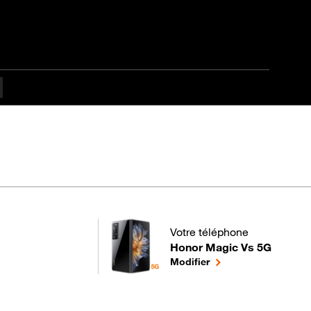
Votre téléphone
ficulté Débutant
Honor Magic Vs 5G
pour votre Honor Magic Vs 5G
le téléphone sélectio
Modifier