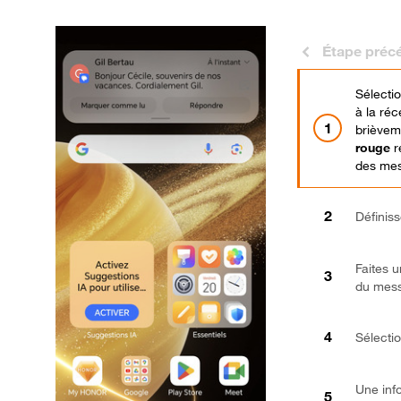
Étape préc
Sélectio
à la réc
brièvem
rouge
r
des me
Définiss
Faites u
du mes
Sélecti
Une inf