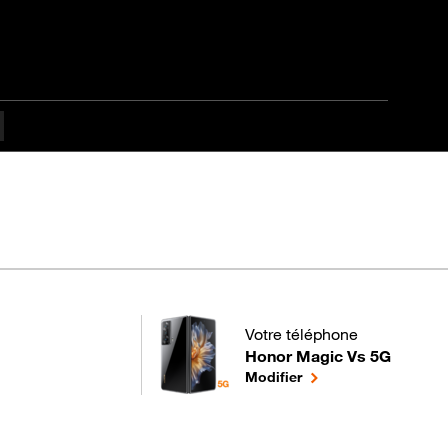
Votre téléphone
es difficulté
Honor Magic Vs 5G
pour votre Honor Magic Vs 5G
le téléphone sélectio
Modifier