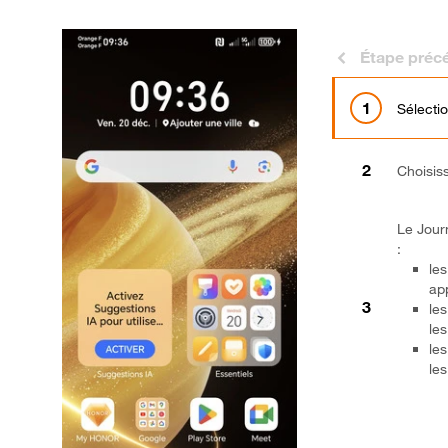
Étape préc
Sélecti
Choisis
Le Jour
:
le
ap
le
le
le
le