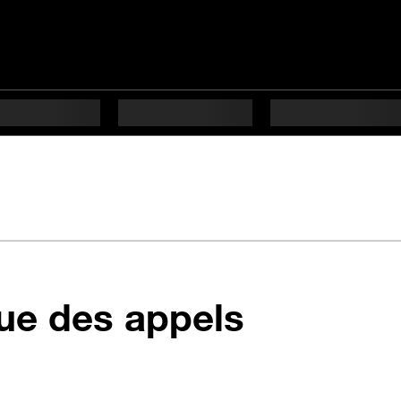
en 3 étap
que des appels