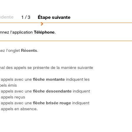
édente
1
/ 3
Étape suivante
onnez l'application
Téléphone
.
sez l'onglet
Récents
.
nal des appels se présente de la manière suivante
s appels avec une
flèche montante
indiquent les
pels émis
s appels avec
une
flèche descendante
indiquent
s appels reçus
s appels avec
une
flèche brisée rouge
indiquent
s appels en absence.