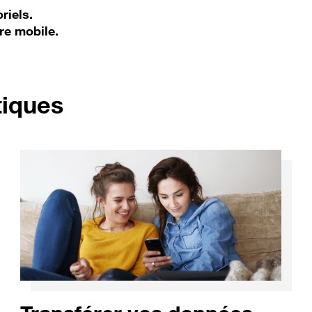
riels.
re mobile.
pour Honor 6A
tiques