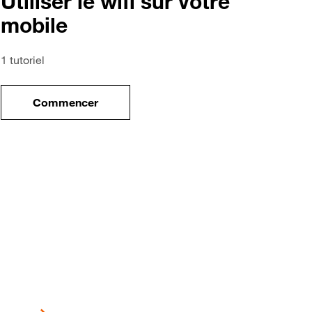
Utiliser le wifi sur votre
mobile
1 tutoriel
Commencer
tre nouveau mobile
le tuto pour Utiliser le wifi sur votre mobile