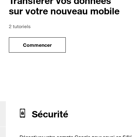
Transférer vos données
sur votre nouveau mobile
2 tutoriels
Commencer
uveau mobile
le tuto pour Transférer vos données sur vo
our Honor 6A
Sécurité