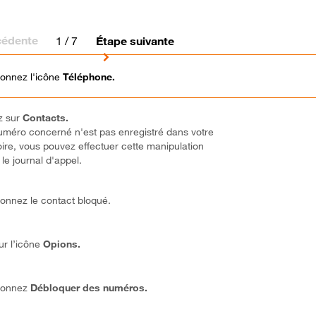
cédente
1
/ 7
Étape suivante
ionnez l'icône
Téléphone.
z sur
Contacts.
numéro concerné n'est pas enregistré dans votre
oire, vous pouvez effectuer cette manipulation
le journal d'appel.
ionnez le contact bloqué.
ur l’icône
Opions.
ionnez
Débloquer des numéros.