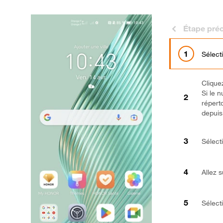
Étape pré
Sélect
Clique
Si le 
répert
depuis 
Sélect
Allez s
Sélect