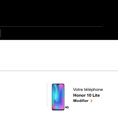
apes difficulté
Votre téléphone
Honor 10 Lite
pour votre Honor 10 Lite 
le téléphone sél
Modifier