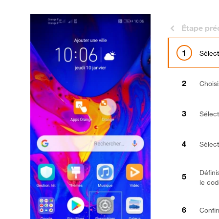
Étape pré
Sélec
Chois
Sélec
Sélec
Défini
le cod
Confir