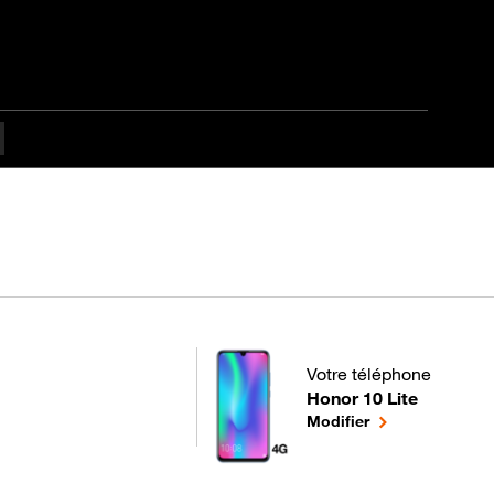
Votre téléphone
Honor 10 Lite
pour votre Honor 10 Lite 
le téléphone sél
Modifier
utant