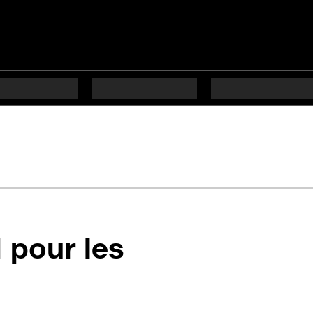
M pour les
6 étapes difficulté Déb