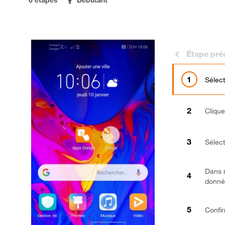
Étape pré
Sélec
Cliqu
Sélec
Dans n
donné
Confi