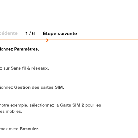
cédente
1
/ 6
Étape suivante
tionnez
Paramètres.
ez sur
Sans fil & réseaux.
tionnez
Gestion des cartes SIM.
otre exemple, sélectionnez la
Carte SIM
2
pour les
es mobiles.
rmez avec
Basculer.