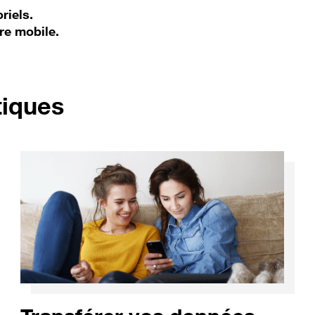
riels.
re mobile.
pour Google Pixel 9 P
tiques