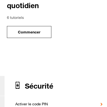
quotidien
6 tutoriels
Commencer
ile
le tuto pour Utiliser votre mobile au quotidi
our Google Pixel 9 Pro Fold
Sécurité
Activer le code PIN