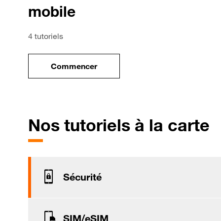
mobile
4 tutoriels
Commencer
le tuto pour Utiliser le wifi sur votre mob
p
Nos tutoriels à la carte
Sécurité
SIM/eSIM