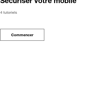
Sécuriser votre mobile
4 tutoriels
Commencer
tre nouveau mobile
le tuto pour Sécuriser votre mobile