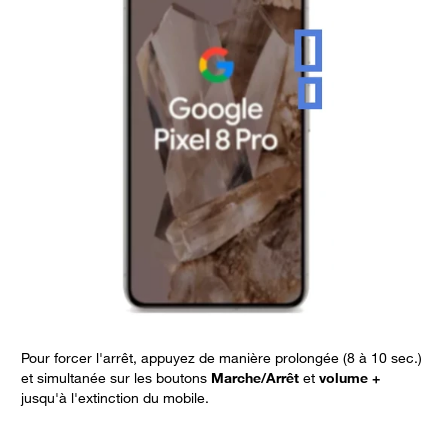
Pour forcer l'arrêt, appuyez de manière prolongée (8 à 10 sec.)
P
et simultanée sur les boutons
Marche/Arrêt
et
volume +
r
jusqu'à l'extinction du mobile.
b
L
N