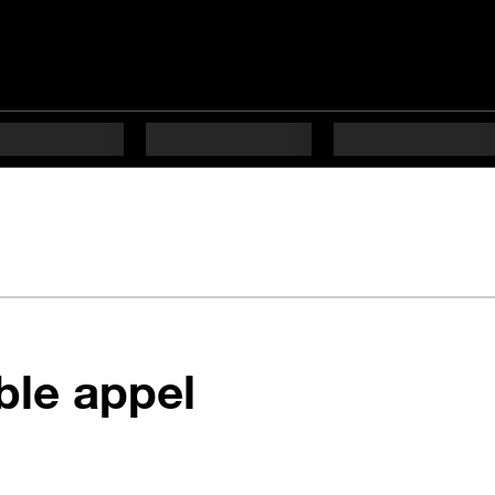
en 6 étapes di
ble appel