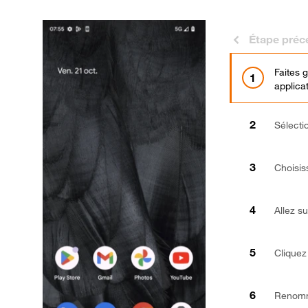
Étape préc
Faites 
applica
Sélect
Choisi
Allez su
Cliquez
Renomme