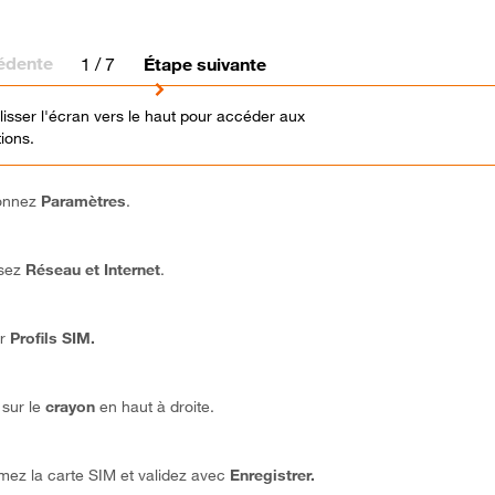
édente
1
/ 7
Étape suivante
glisser l'écran vers le haut pour accéder aux
tions.
ionnez
Paramètres
.
ssez
Réseau et Internet
.
r
Profils SIM
.
 sur le
crayon
en haut à droite.
z la carte SIM et validez avec
Enregistrer.