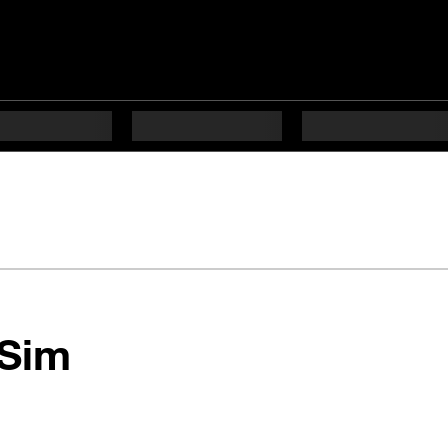
en 7 étapes difficu
 Sim