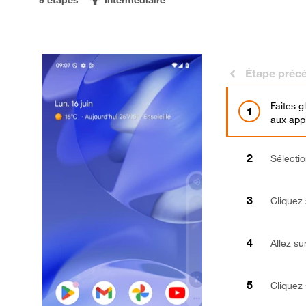
Étape préc
Faites g
aux appl
Sélecti
Cliquez
Allez su
Cliquez 