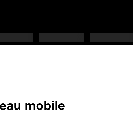
seau mobile
étapes difficulté Inter