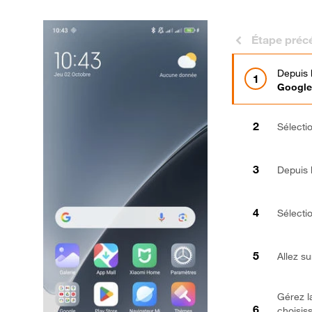
Étape préc
Depuis 
Google
Sélecti
Depuis l
Sélecti
Allez s
Gérez l
choisis