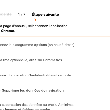
édente
1
/ 7
Étape suivante
la page d'accueil, sélectionnez l'application
 Chrome
.
onnez le pictogramme
options
(en haut à droite).
a liste optionnelle, allez sur
Paramètres
.
onnez l'application
Confidentialité et sécurite
.
ur
Supprimer les données de navigation
.
a suppression des données au choix. À minima,
sez
Images et fichiers en cache