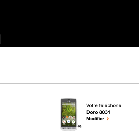
Votre téléphone
Doro 8031
pour votre Doro 8031 ou
le téléphone sél
Modifier