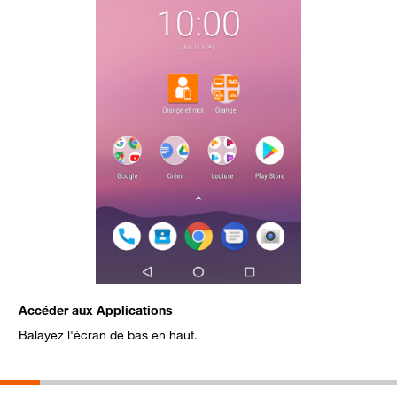
Accéder aux Applications
S
Balayez l'écran de bas en haut.