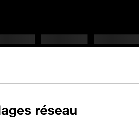
en 7 étape
glages réseau