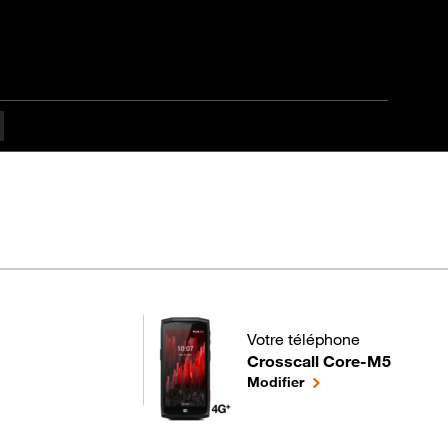
s difficulté
Votre téléphone
Crosscall Core-M5
pour votre Crosscall Core-M5
le téléphone sélectio
Modifier